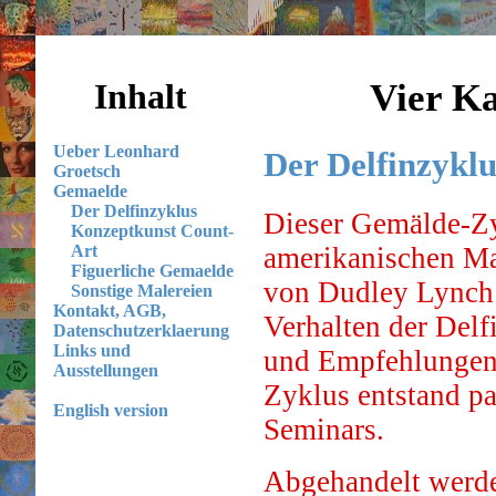
Inhalt
Vier K
Ueber Leonhard
Der Delfinzyklu
Groetsch
Gemaelde
Der Delfinzyklus
Dieser Gemälde-Zyk
Konzeptkunst Count-
amerikanischen Ma
Art
Figuerliche Gemaelde
von Dudley Lynch 
Sonstige Malereien
Kontakt, AGB,
Verhalten der Delf
Datenschutzerklaerung
Links und
und Empfehlungen f
Ausstellungen
Zyklus entstand pa
English version
Seminars.
Abgehandelt werden