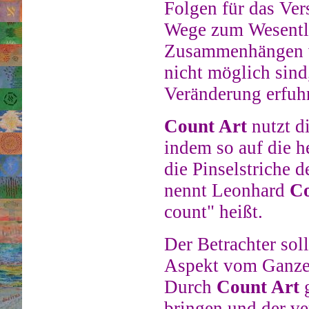
Folgen für das Ver
Wege zum Wesentli
Zusammenhängen vo
nicht möglich sind
Veränderung erfuhr
Count Art
nutzt d
indem so auf die h
die Pinselstriche 
nennt Leonhard
Co
count" heißt.
Der Betrachter sol
Aspekt vom Ganzen
Durch
Count Art
g
bringen und der ve