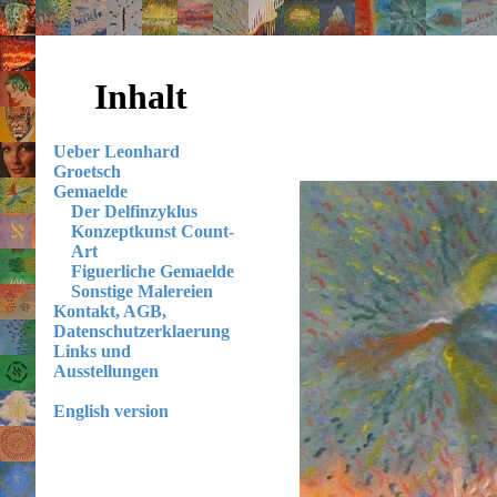
Inhalt
Ueber Leonhard
Groetsch
Gemaelde
Der Delfinzyklus
Konzeptkunst Count-
Art
Figuerliche Gemaelde
Sonstige Malereien
Kontakt, AGB,
Datenschutzerklaerung
Links und
Ausstellungen
English version